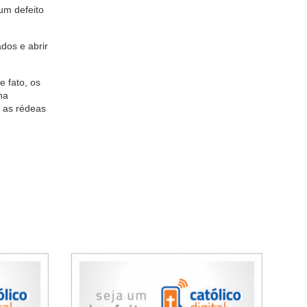
um defeito
dos e abrir
 fato, os
na
r as rédeas