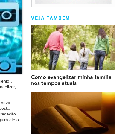
VEJA TAMBÉM
Como evangelizar minha família
ênio”,
nos tempos atuais
ngelizar,
m novo
desta
ngregação
uirá até o