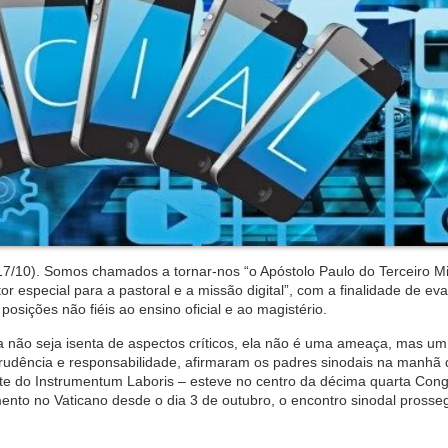
7/10). Somos chamados a tornar-nos “o Apóstolo Paulo do Terceiro Mil
 especial para a pastoral e a missão digital”, com a finalidade de eva
sições não fiéis ao ensino oficial e ao magistério.
ra não seja isenta de aspectos críticos, ela não é uma ameaça, mas u
prudência e responsabilidade, afirmaram os padres sinodais na manhã 
parte do Instrumentum Laboris – esteve no centro da décima quarta Co
to no Vaticano desde o dia 3 de outubro, o encontro sinodal prosseg