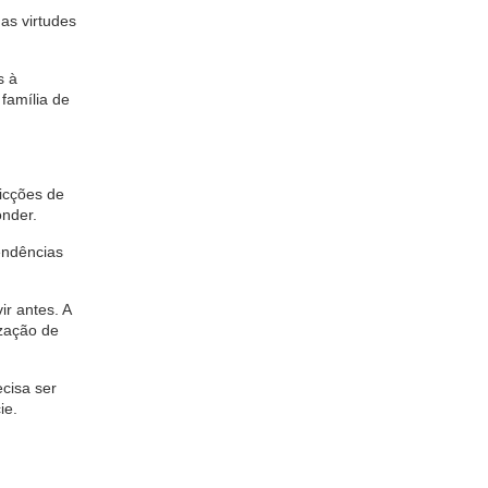
as virtudes
s à
família de
icções de
onder.
endências
r antes. A
ização de
ecisa ser
ie.