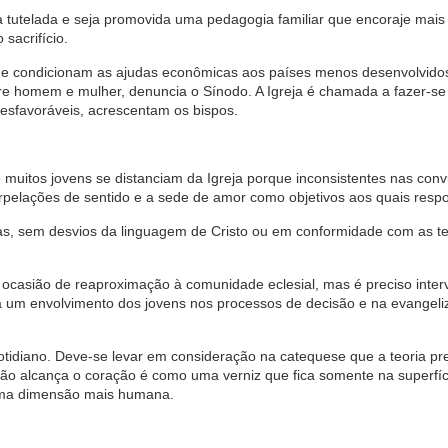
a tutelada e seja promovida uma pedagogia familiar que encoraje mais 
sacrifício.
que condicionam as ajudas econômicas aos países menos desenvolvido
ntre homem e mulher, denuncia o Sínodo. A Igreja é chamada a fazer-se 
desfavoráveis, acrescentam os bispos.
 muitos jovens se distanciam da Igreja porque inconsistentes nas conv
erpelações de sentido e a sede de amor como objetivos aos quais resp
sas, sem desvios da linguagem de Cristo ou em conformidade com as t
casião de reaproximação à comunidade eclesial, mas é preciso intervi
a a um envolvimento dos jovens nos processos de decisão e na evangel
cotidiano. Deve-se levar em consideração na catequese que a teoria pr
o alcança o coração é como uma verniz que fica somente na superfíc
uma dimensão mais humana.