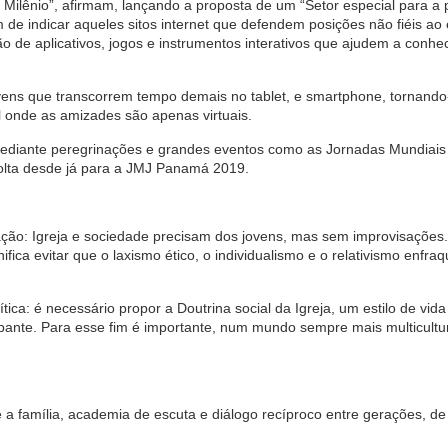
Milênio”, afirmam, lançando a proposta de um “Setor especial para a p
 de indicar aqueles sitos internet que defendem posições não fiéis ao
ação de aplicativos, jogos e instrumentos interativos que ajudem a conhe
ns que transcorrem tempo demais no tablet, e smartphone, tornando
 onde as amizades são apenas virtuais.
 mediante peregrinações e grandes eventos como as Jornadas Mundiais
volta desde já para a JMJ Panamá 2019.
ção: Igreja e sociedade precisam dos jovens, mas sem improvisações
ifica evitar que o laxismo ético, o individualismo e o relativismo enfr
ica: é necessário propor a Doutrina social da Igreja, um estilo de vida
pante. Para esse fim é importante, num mundo sempre mais multicultur
a família, academia de escuta e diálogo recíproco entre gerações, de