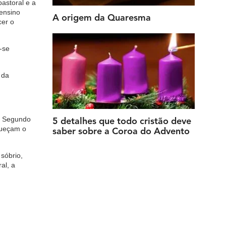
astoral e a
 ensino
A origem da Quaresma
cer o
-se
 da
. Segundo
5 detalhes que todo cristão deve
aqueçam o
saber sobre a Coroa do Advento
 sóbrio,
al, a