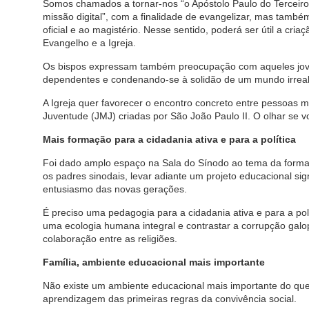
Somos chamados a tornar-nos “o Apóstolo Paulo do Terceiro 
missão digital”, com a finalidade de evangelizar, mas também
oficial e ao magistério. Nesse sentido, poderá ser útil a cri
Evangelho e a Igreja.
Os bispos expressam também preocupação com aqueles jove
dependentes e condenando-se à solidão de um mundo irreal
A Igreja quer favorecer o encontro concreto entre pessoas
Juventude (JMJ) criadas por São João Paulo II. O olhar se 
Mais formação para a cidadania ativa e para a política
Foi dado amplo espaço na Sala do Sínodo ao tema da forma
os padres sinodais, levar adiante um projeto educacional sign
entusiasmo das novas gerações.
É preciso uma pedagogia para a cidadania ativa e para a polít
uma ecologia humana integral e contrastar a corrupção galo
colaboração entre as religiões.
Família, ambiente educacional mais importante
Não existe um ambiente educacional mais importante do que 
aprendizagem das primeiras regras da convivência social.