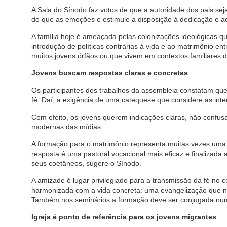
A Sala do Sínodo faz votos de que a autoridade dos pais sej
do que as emoções e estimule a disposição à dedicação e ao 
A família hoje é ameaçada pelas colonizações ideológicas 
introdução de políticas contrárias à vida e ao matrimônio e
muitos jovens órfãos ou que vivem em contextos familiares 
Jovens buscam respostas claras e concretas
Os participantes dos trabalhos da assembleia constatam que
fé. Daí, a exigência de uma catequese que considere as int
Com efeito, os jovens querem indicações claras, não confu
modernas das mídias.
A formação para o matrimônio representa muitas vezes uma o
resposta é uma pastoral vocacional mais eficaz e finalizad
seus coetâneos, sugere o Sínodo.
A amizade é lugar privilegiado para a transmissão da fé no 
harmonizada com a vida concreta: uma evangelização que nã
Também nos seminários a formação deve ser conjugada n
Igreja é ponto de referência para os jovens migrantes