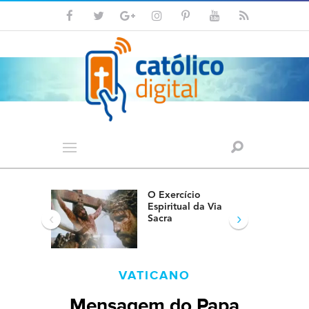
O Exercício
Espiritual da Via
‹
›
Sacra
VATICANO
Mensagem do Papa