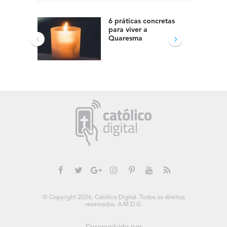
6 práticas concretas
para viver a
‹
›
Quaresma
© Copyright 2026. Católico Digital. Todos os direitos
reservados. A.M.D.G.
Desenvolvido por