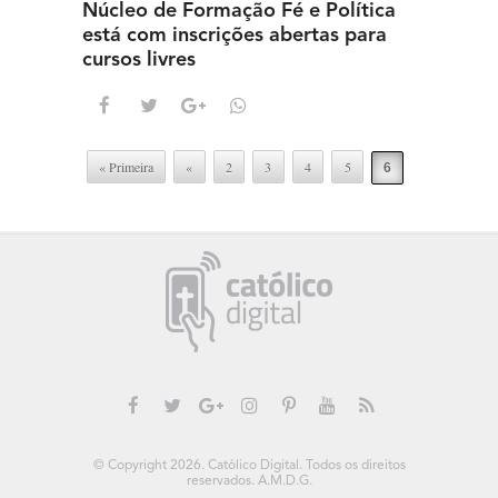
Núcleo de Formação Fé e Política
está com inscrições abertas para
cursos livres
« Primeira
«
2
3
4
5
6
© Copyright 2026. Católico Digital. Todos os direitos
reservados. A.M.D.G.